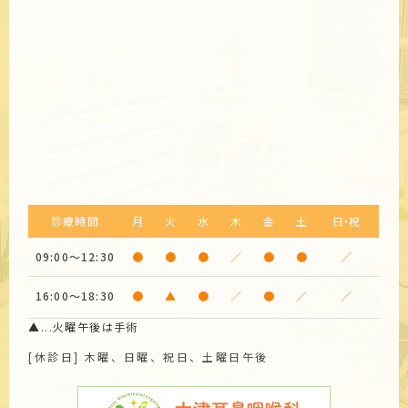
診療時間
月
火
水
木
金
土
日・祝
09:00～12:30
●
●
●
／
●
●
／
16:00～18:30
●
▲
●
／
●
／
／
▲...火曜午後は手術
[休診日] 木曜、日曜、祝日、土曜日午後